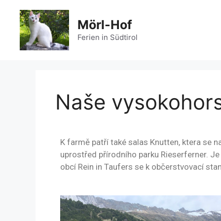
Mörl-Hof
Ferien in Südtirol
Naše vysokohors
K farmě patří také salas Knutten, ktera se
uprostřed přírodního parku Rieserferner. Je
obcí Rein in Taufers se k občerstvovací sta