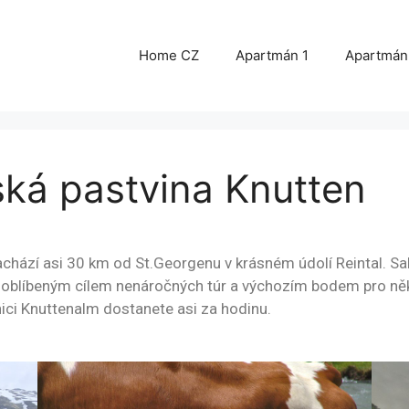
Home CZ
Apartmán 1
Apartmán
ká pastvina Knutten
 nachází asi 30 km od St.Georgenu v krásném údolí Reintal. 
 oblíbeným cílem nenáročných túr a výchozím bodem pro někol
nici Knuttenalm dostanete asi za hodinu.