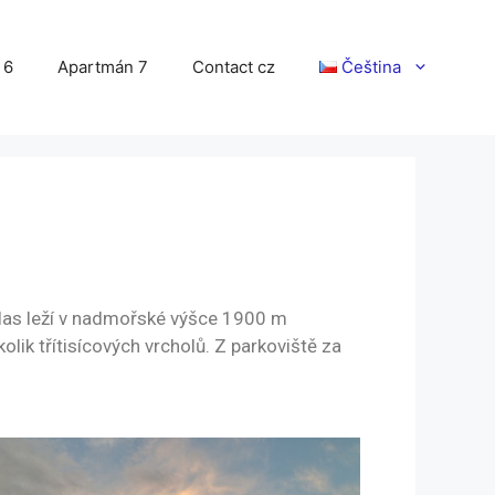
 6
Apartmán 7
Contact cz
Čeština
Salas leží v nadmořské výšce 1900 m
ik třítisícových vrcholů. Z parkoviště za